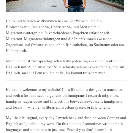
Hallo und herzlich willkommen bei meiner Website! Ich bin
Bibliothekarin, Designerin, Übersetzerin, und Mensch mit
Migrationshintergrund. In verschiedenen Projekten erforsche ich
Migration, Migrantenerfahrungen und die Interaktionen zwischen
Zugereiste und Ortsansässigen, ob in Bibliotheken, im Stadtraum oder am
Küchentisch.
Mein Leben ist zweisprachig, ich schalte jeden Tag zwischen Deutsch und
Englisch um. Auch auf dieser Seite schreibe ich mal zweisprachig, mal auf
Englisch, mal auf Deutsch. Ich hoffe, Ihr kommt trotzdem mit!
Hello and welcome to my website! I’m a librarian, a designer, a translator,
and both a first and second generation immigrant. I research migration,
immigrant experiences and interactions between newcomers, immigrants
and locals — whether in libraries, in urban spaces, or in kitchens.
My life is bilingual, every day I switch back and forth between German and
English as I go about my work. On this site too, I sometimes write in both
languages and sometimes in just one. Even if you don’t know both